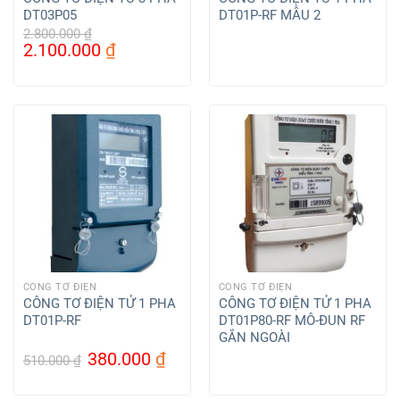
DT03P05
DT01P-RF MẪU 2
2.800.000
₫
Giá
Giá
2.100.000
₫
gốc
hiện
là:
tại
2.800.000 ₫.
là:
2.100.000 ₫.
CÔNG TƠ ĐIỆN
CÔNG TƠ ĐIỆN
CÔNG TƠ ĐIỆN TỬ 1 PHA
CÔNG TƠ ĐIỆN TỬ 1 PHA
DT01P-RF
DT01P80-RF MÔ-ĐUN RF
GẮN NGOÀI
Giá
Giá
380.000
₫
510.000
₫
gốc
hiện
là:
tại