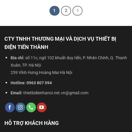
510.000 ₫.
là:
380.000 ₫.
1
2
CTY TNHH THƯƠNG MẠI VÀ DỊCH VỤ THIẾT BỊ
ĐIỆN TIẾN THÀNH
Địa chỉ:
số 11c, ngõ 102 khuất duy tiến, P. Nhân Chính, Q. Thanh
Xuân, TP. Hà Nội
259 Vĩnh Hưng Hoàng Mai Hà Nội
Hotline:
0963 807 094
Email:
thietbidienhanoi.net.vn@gmail.com
HỖ TRỢ KHÁCH HÀNG