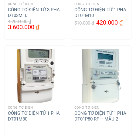
CÔNG TƠ ĐIỆN
CÔNG TƠ ĐIỆN
CÔNG TƠ ĐIỆN TỬ 3 PHA
CÔNG TƠ ĐIỆN TỬ 1 PHA
DT03M10
DT01M10
Giá
Giá
4.200.000
₫
420.000
₫
510.000
₫
Giá
Giá
3.600.000
₫
gốc
hiện
gốc
hiện
là:
tại
là:
tại
510.000 ₫.
là:
4.200.000 ₫.
là:
420.
3.600.000 ₫.
CÔNG TƠ ĐIỆN
CÔNG TƠ ĐIỆN
CÔNG TƠ ĐIỆN TỬ 1 PHA
CÔNG TƠ ĐIỆN TỬ 1 PHA
DT01M80
DT01P80-RF – MẪU 2