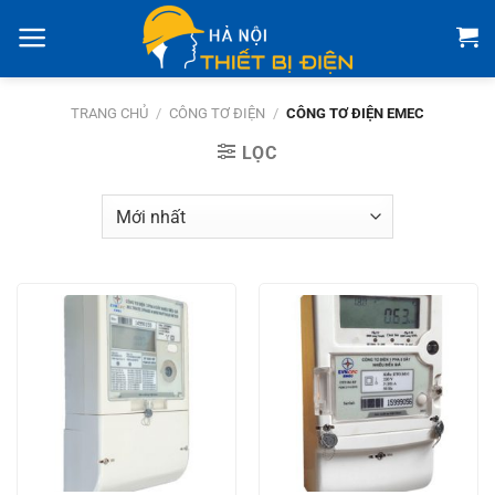
Bỏ
qua
nội
dung
TRANG CHỦ
/
CÔNG TƠ ĐIỆN
/
CÔNG TƠ ĐIỆN EMEC
LỌC