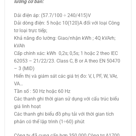
lường cơ bản:
Dải điện áp: (57.7/100 ÷ 240/415)V
Dải dòng điện: 5 hoặc 10(120)A đối với loại Công
tơ loại trực tiếp;
Khả năng đo lường: Giao/nhận kWh ; 4Q kVArh;
kVAh
Cấp chính xác: kWh 0,2s; 0,5s; 1 hoặc 2 theo IEC
62053 – 21/22/23. Class C, B or A theo EN 50470
– 3 (MID)
Hiển thị và giám sát các giá trị đo: V, I, PF, W, VAr,
VA…
Tần số : 50 Hz hoặc 60 Hz
Các thanh ghi thời gian sử dụng với cấu trúc biểu
giá linh hoạt
Các thanh ghi biểu đồ phụ tải với thời gian tích
phân có thể lập trình (1÷60) phút
Công ty đã cung cấp hơn 350.000 Công tơ A1700